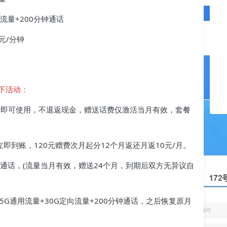
向流量+200分钟通话
1元/分钟
下活动：
激活即可使用，不退返现金，赠送话费仅激活当月有效，套餐
金立即到账，120元赠费次月起分12个月返还月返10元/月。
0分钟通话，(流量当月有效，赠送24个月，到期后双方无异议自
155G通用流量+30G定向流量+200分钟通话，之后恢复原月