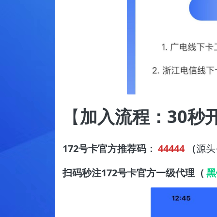
【
加入流程：30秒
172号卡官方推荐码：
44444
（
源头
扫码秒注172号卡官方一级代理（
黑