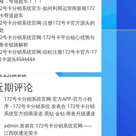
规，弯道超车！！！
72号卡分销系统官方-如何利用运营商新规172
卡弯道超车
72号卡分销系统官网-注册172号卡官方源头的
处
72号卡分销系统官网-172号卡平台核心优势与
务全链路解析
72号卡分销系统官网-轻松注册172号卡官方-17
号卡源头码44444
近期评论
172号卡分销系统官网-官方APP-官方小程
序 - 172号卡分销系统
发表在
172号卡分销
系统官方招商渠道-黑钻·金钻·商务升级通道
admin
发表在
172号卡分销系统官网——
江西联通沧荣卡