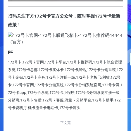
扫码关注下方172号卡官方公众号，随时掌握172号卡最新
政策！
ps:
172号卡,172号卡官网,172号卡平台,172号卡推荐码,172号卡综合管理
系统,172号卡总部,172号卡实体卡,172号卡黑钻,172号卡分销系统,172
号卡金钻,172号卡商务,172号卡注册一级,172号卡老板,飞利猫,172号
卡,172号卡官网,172号卡分销系统,172号卡分销系统官网,172号卡网,1
72号卡app,172号卡系统,172号卡小程序,172号卡分销系统注册一级
分销商,172号卡售后,172号卡客服,流量卡分销平台,172号卡助手,172
号卡资料,手机卡流量卡电话卡,172号卡源头
正文完