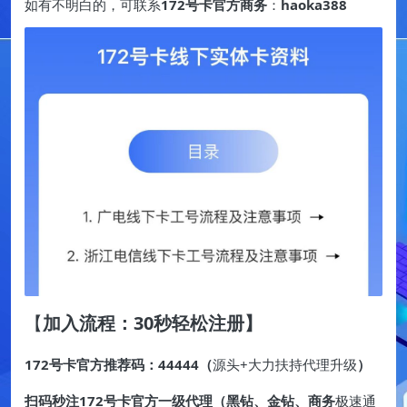
如有不明白的，可联系
172号卡官方商务
：
haoka388
【
加入流程：30秒轻松注册】
172号卡官方推荐码：44444（
源头+大力扶持代理升级
）
扫码秒注172号卡官方一级代理（黑钻、金钻、商务
极速通