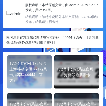
版权声明：
本站原创文章，由
admin
2025-12-17
发表，共计951字。
转载说明：
除特殊说明外本站文章皆由CC-4.0协议
发布，转载请注明出处。
限时注册官方直属代理请填写推荐码：44444（源头）【晋升黑
钻·金钻·商务通道+内部推卡资料】
172号卡官网-172号卡
上海移动专属卡-172号
172号卡分销系统官网
卡推荐码44444（官
——海南联通麒麟卡
方）
172号卡分销系统-官网-
172号卡分销系统-官网-