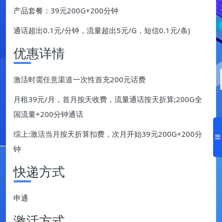
产品套餐：39元200G+200分钟
通话超出0.1元/分钟，流量超出5元/G，短信0.1元/条)
优惠详情
激活时需任意渠道一次性首充200元话费
月租39元/月，首月按天收费，流量通话按天折算;200G全
国流量+200分钟通话
综上:激活当月按天折算扣费，次月开始39元200G+200分
钟
快递方式
申通
激活方式