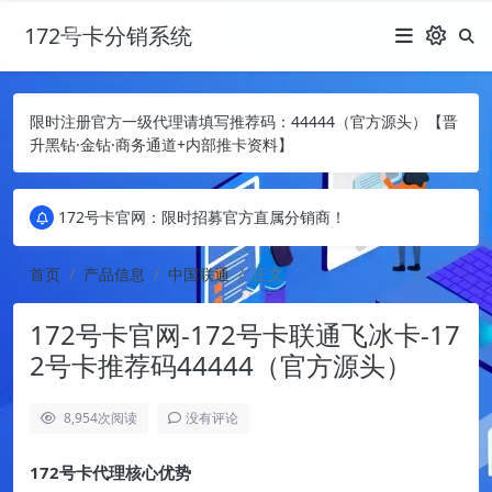
172号卡分销系统
限时注册官方一级代理请填写推荐码：44444（官方源头）【晋
升黑钻·金钻·商务通道+内部推卡资料】
172号卡官网：限时招募官方直属分销商！
172号卡官网：限时招募官方直属分销商！
172号卡官网：限时招募官方直属分销商！
首页
产品信息
中国联通
正文
172号卡官网-172号卡联通飞冰卡-17
2号卡推荐码44444（官方源头）
8,954
次阅读
没有评论
172号卡代理核心优势