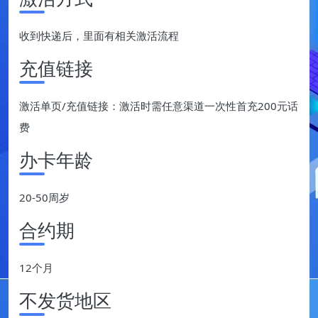
收到快递后，里面有相关激活流程
充值链接
激活单页/充值链接：激活时需任意渠道一次性首充200元话
费
办卡年龄
20-50周岁
合约期
12个月
不发货地区