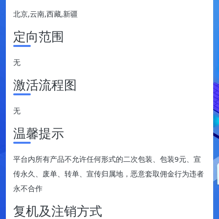
北京,云南,西藏,新疆
定向范围
无
激活流程图
无
温馨提示
平台内所有产品不允许任何形式的二次包装、包装9元、宣
传永久、废单、转单、宣传归属地，恶意套取佣金行为违者
永不合作
复机及注销方式