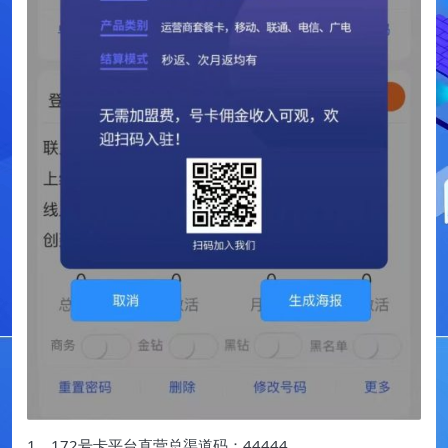
1、172号卡平台直营总渠道码：44444