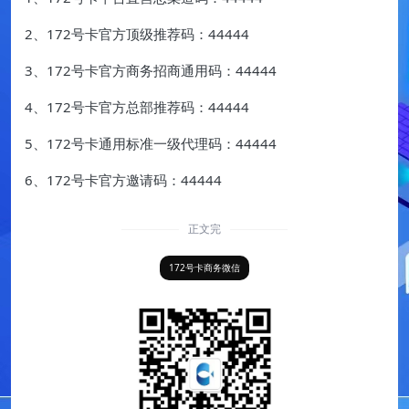
2、172号卡官方顶级推荐码：44444
3、172号卡官方商务招商通用码：44444
4、172号卡官方总部推荐码：44444
5、172号卡通用标准一级代理码：44444
6、172号卡官方邀请码：44444
正文完
172号卡商务微信