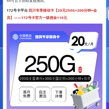
44可官方协助复核挽回。
172号卡平台
四川专享移动卡【20元250G+200分钟+会
员】
——172号卡官方一级佣金110元