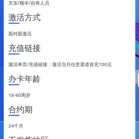
京东/顺丰/自有人员
激活方式
面对面激活
充值链接
激活单页/充值链接：激活当月任意渠道首充100元
办卡年龄
18-60周岁
合约期
24个月