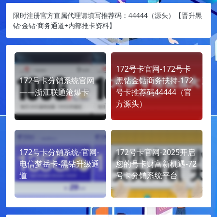
限时注册官方直属代理请填写推荐码：44444（源头）【晋升黑
钻·金钻·商务通道+内部推卡资料】
172号卡官网-172号卡
172号卡分销系统官网
黑钻金钻商务扶持-172
——浙江联通沧爆卡
号卡推荐码44444（官
方源头）
172号卡分销系统-官网-
172号卡官网-2025开启
电信梦岳卡-黑钻升级通
您的号卡财富新机遇-72
道
号卡分销系统平台