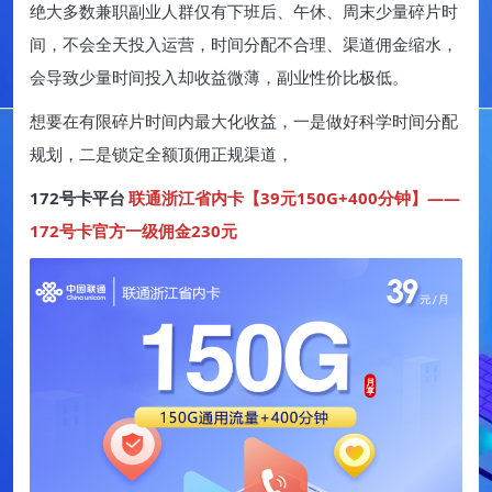
绝大多数兼职副业人群仅有下班后、午休、周末少量碎片时
间，不会全天投入运营，时间分配不合理、渠道佣金缩水，
会导致少量时间投入却收益微薄，副业性价比极低。
想要在有限碎片时间内最大化收益，一是做好科学时间分配
规划，二是锁定全额顶佣正规渠道，
172号卡平台
联通浙江省内卡【39元150G+400分钟】
——
172号卡官方一级佣金230元