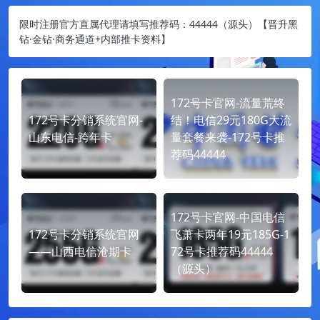
限时注册官方直属代理请填写推荐码：44444（源头）【晋升黑
钻·金钻·商务通道+内部推卡资料】
172号卡官网-流量荒终
172号卡分销系统官网-
结！电信29元180G大流
山东电信-跨年卡
量套餐来袭-172号卡推
荐码44444
172号卡官网-中国电信
172号卡分销系统官网
飞萧卡两年19元185G-1
——山西电信沧期卡
72号卡推荐码44444
（源头）