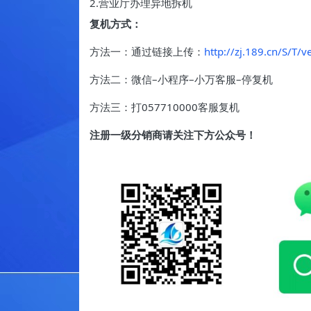
2.营业厅办理异地拆机
复机方式：
方法一：通过链接上传：
http://zj.189.cn/S/
方法二：微信–小程序–小万客服–停复机
方法三：打057710000客服复机
注册一级分销商请关注下方公众号！