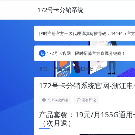
172号卡分销系统
限时注册官方一级代理请填写推荐码：44444（官
172号卡官网：限时招募官方直属分销商！
172号卡官网：限时招募官方直属分销商！
172号卡官网：限时招募官方直属分销商！
首页
产品信息
中国电信
正文
172号卡分销系统官网-浙江
9,194
次阅读
没有评论
产品套餐：19元/月155G通
（次月返）