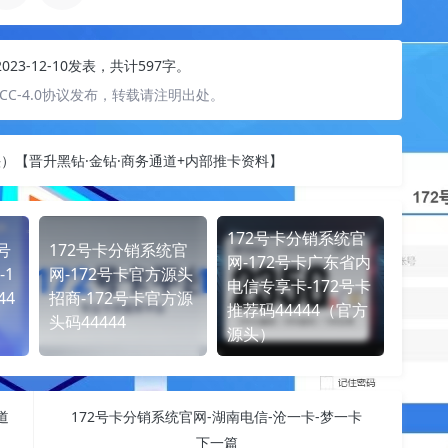
2023-12-10发表，共计597字。
C-4.0协议发布，转载请注明出处。
头）【晋升黑钻·金钻·商务通道+内部推卡资料】
172号卡分销系统官
号
172号卡分销系统官
网-172号卡广东省内
1
网-172号卡官方源头
电信专享卡-172号卡
44
招商-172号卡官方源
推荐码44444（官方
头码44444
源头）
道
172号卡分销系统官网-湖南电信-沧一卡-梦一卡
下一篇