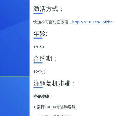
激活方式：
快递小哥面对面激活，
http://a.189.cn/F6fzbn
年龄:
18-60
合约期：
12个月
注销复机步骤：
注销步骤：
1.拨打10000号咨询客服