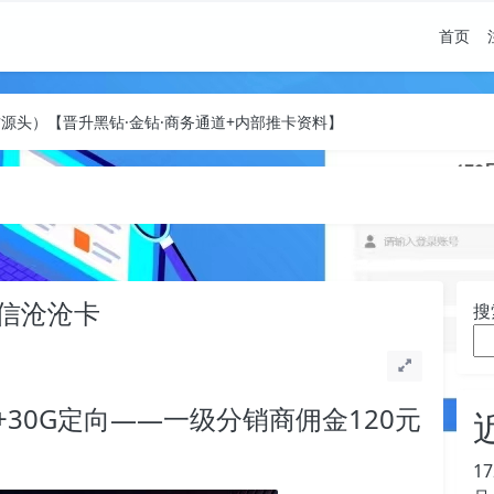
首页
方源头）【晋升黑钻·金钻·商务通道+内部推卡资料】
电信沧沧卡
搜
用+30G定向——一级分销商佣金120元
1