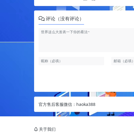
评论（没有评论）
官方售后客服微信：haoka388
关于我们