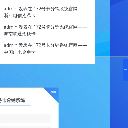
admin
发表在
172号卡分销系统官网——
浙江电信沧温卡
admin
发表在
172号卡分销系统官网——
海南联通沧秋卡
admin
发表在
172号卡分销系统官网——
中国广电金兔卡