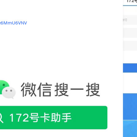
T/ve6MmU6VNV