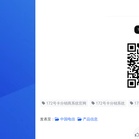
172号卡分销商系统官网
172号卡分销系统
1
发表至：
中国电信
产品信息