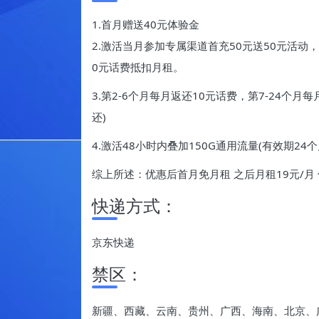
1.首月赠送40元体验金
2.激活当月参加专属渠道首充50元送50元活动
0元话费抵扣月租。
3.第2-6个月每月返还10元话费，第7-24个月
还)
4.激活48小时内叠加150G通用流量(有效期2
综上所述：优惠后首月免月租 之后月租19元/月 
快递方式：
京东快递
禁区：
新疆、西藏、云南、贵州、广西、海南、北京、