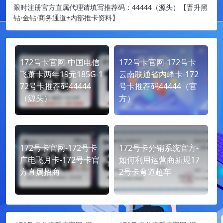
限时注册官方直属代理请填写推荐码：44444（源头）【晋升黑
钻·金钻·商务通道+内部推卡资料】
172号卡官网-中国电信
172号卡官网-172号卡
飞萧卡两年19元185G-1
云南联通省内峰卡-172
72号卡推荐码44444
号卡推荐码44444（官
（源头）
方）
172号卡官网-172号卡
172号卡分销系统官方-
广电飞月卡-172号卡官
如何利用运营商新规17
方直属招商
2号卡弯道超车