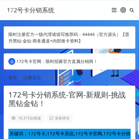
172号卡分销系统
限时注册官方一级代理请填写推荐码：44444（官方源头）【晋
升黑钻·金钻·商务通道+内部推卡资料】
172号卡官网：限时招募官方直属分销商！
172号卡官网：限时招募官方直属分销商！
172号卡官网：限时招募官方直属分销商！
首页
注册后台
正文
172号卡分销系统-官网-新规则-挑战
黑钻金钻！
10,315
次阅读
没有评论
关键词：172号卡,172号卡系统,172号卡官网,172号卡分销