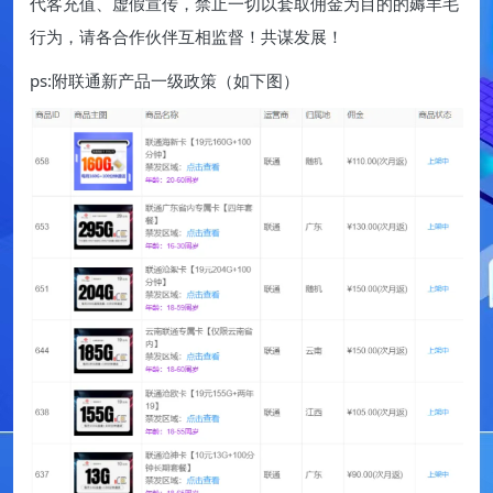
代客充值、虚假宣传，禁止一切以套取佣金为目的的薅羊毛
行为，请各合作伙伴互相监督！共谋发展！
ps:附联通新产品一级政策（如下图）