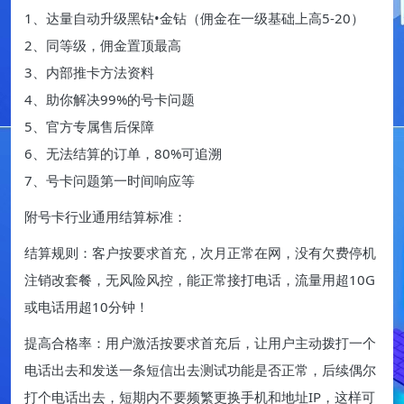
1、达量自动升级黑钻•金钻（佣金在一级基础上高5-20）
2、同等级，佣金置顶最高
3、内部推卡方法资料
4、助你解决99%的号卡问题
5、官方专属售后保障
6、无法结算的订单，80%可追溯
7、号卡问题第一时间响应等
附号卡行业通用结算标准：
结算规则：客户按要求首充，次月正常在网，没有欠费停机
注销改套餐，无风险风控，能正常接打电话，流量用超10G
或电话用超10分钟！
提高合格率：用户激活按要求首充后，让用户主动拨打一个
电话出去和发送一条短信出去测试功能是否正常，后续偶尔
打个电话出去，短期内不要频繁更换手机和地址IP，这样可