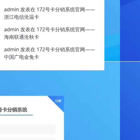
admin
发表在
172号卡分销系统官网——
浙江电信沧温卡
admin
发表在
172号卡分销系统官网——
海南联通沧秋卡
admin
发表在
172号卡分销系统官网——
中国广电金兔卡