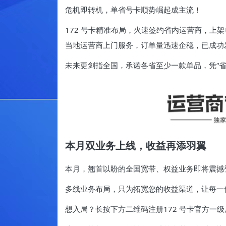
危机即转机，单省号卡顺势崛起成主流！
172 号卡精准布局，火速签约省内运营商，上
当地运营商上门服务，订单量迅速企稳，已成功发
未来更剑指全国，承诺各省至少一款单品，凭“省
本月双业务上线，收益再添羽翼
本月，翘首以盼的全国宽带、权益业务即将震撼
多线业务布局，只为拓宽您的收益渠道，让每一
想入局？长按下方二维码注册172 号卡官方一