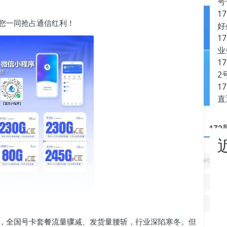
号
1
邀您一同抢占通信红利！
好
1
业
1
2
1
直
 月起，全国号卡套餐流量骤减、发货量腰斩，行业深陷寒冬。但