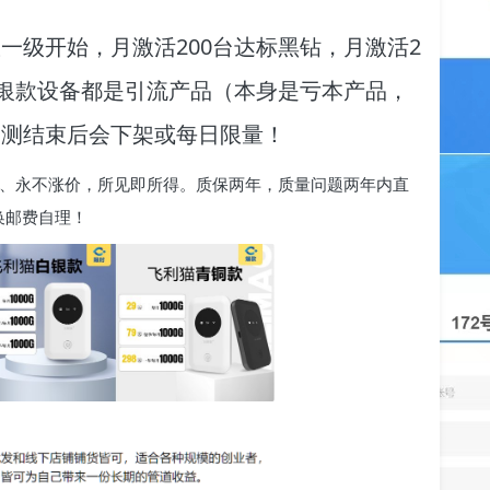
一级开始，月激活200台达标黑钻，月激活2
白银款设备都是引流产品（本身是亏本产品，
内测结束后会下架或每日限量！
、永不涨价，所见即所得。质保两年，质量问题两年内直
换邮费自理！