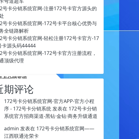
卡弯道超车
72号卡分销系统官网-注册172号卡官方源头的
处
72号卡分销系统官网-172号卡平台核心优势与
务全链路解析
72号卡分销系统官网-轻松注册172号卡官方-17
号卡源头码44444
72号卡分销系统官网-172号卡官方注册流程，
通顶级代理
近期评论
172号卡分销系统官网-官方APP-官方小程
序 - 172号卡分销系统
发表在
172号卡分销
系统官方招商渠道-黑钻·金钻·商务升级通道
admin
发表在
172号卡分销系统官网——
江西联通沧荣卡