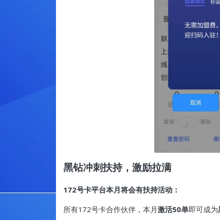
黑钻冲刺扶持，激励拉满
172号卡平台本月将会有扶持活动：
所有172号卡合作伙伴，本月
激活50单
即可成为