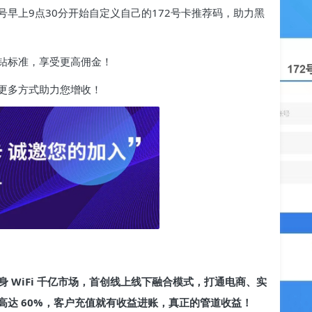
号早上9点30分开始自定义自己的172号卡推荐码，助力黑
钻标准，享受更高佣金！
更多方式助力您增收！
身 WiFi 千亿市场，首创线上线下融合模式，打通电商、实
达 60%，客户充值就有收益进账，真正的管道收益！