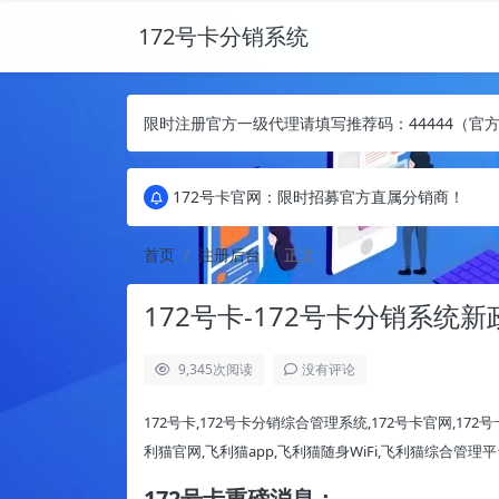
172号卡分销系统
限时注册官方一级代理请填写推荐码：44444（官
172号卡官网：限时招募官方直属分销商！
172号卡官网：限时招募官方直属分销商！
172号卡官网：限时招募官方直属分销商！
首页
注册后台
正文
172号卡-172号卡分销系统
9,345
次阅读
没有评论
172号卡,172号卡分销综合管理系统,172号卡官网,172号
利猫官网,飞利猫app,飞利猫随身WiFi,飞利猫综合管理平
172号卡重磅消息：