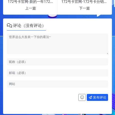
172号卡官网-新的一年172号卡平台又增加了什么优势？
172号卡官网-172号卡分销系统：掘金通信市场，共赢财富未来！
上一篇
下一篇
评论（没有评论）
发布评论