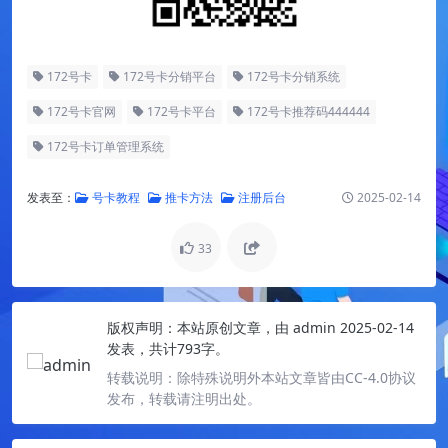
172号卡
172号卡分销平台
172号卡分销系统
172号卡官网
172号卡平台
172号卡推荐码444444
172号卡订单管理系统
发表至：
号卡教程
推卡方法
注册后台
2025-02-14
33
版权声明：
本站原创文章，由
admin
2025-02-14
发表，共计793字。
转载说明：
除特殊说明外本站文章皆由CC-4.0协议
发布，转载请注明出处。