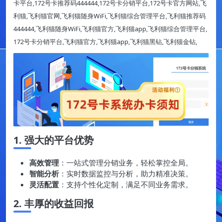
卡平台,172号卡推荐码444444,172号卡分销平台,172号卡官方网站,飞
利猫,飞利猫官网,飞利猫随身WiFi,飞利猫综合管理平台,飞利猫推荐码
444444,飞利猫随身WiFi,飞利猫官方,飞利猫app,飞利猫综合管理平台,
172号卡分销平台,飞利猫官方,飞利猫app,飞利猫黑钻,飞利猫金钻,
1. 强大的平台优势
高效管理
：一站式管理分销业务，轻松掌控全局。
智能分析
：实时数据监控与分析，助力精准决策。
灵活配置
：支持个性化定制，满足不同业务需求。
2. 丰厚的收益回报