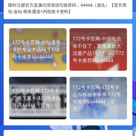
限时注册官方直属代理请填写推荐码：44444（源头）【晋升黑
钻·金钻·商务通道+内部推卡资料】
172号卡官网-中国电信
172号卡官网-你知道号
坐不住了，重推爆款大
卡的专业术语吗？172
流量产品19元155G-172
号卡推荐码444444
号卡推荐码444444
172号卡官网-172号卡
172号卡官网-172号卡
山东移动专享卡-172号
广电飞翼卡-172号卡推
卡推荐码44444（官
荐码44444（官方）
方）