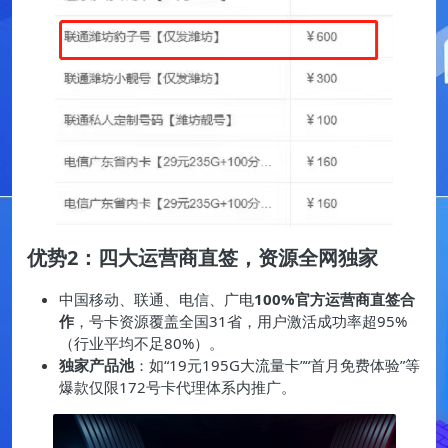
优势2：四大运营商直签，资源全网独家
中国移动、联通、电信、广电
100%官方运营商直签合
作
，号卡资源覆盖全国31省，用户激活成功率超95%
（行业平均不足80%）。
独家产品池
：如“19元195G大流量卡”“首月免费体验”等
爆款仅限172号卡代理体系内推广。