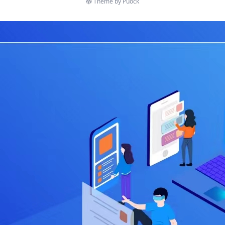
Theme by
Puock