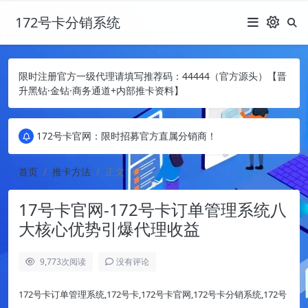
172号卡分销系统
限时注册官方一级代理请填写推荐码：44444（官方源头）【晋
升黑钻·金钻·商务通道+内部推卡资料】
172号卡官网：限时招募官方直属分销商！
172号卡官网：限时招募官方直属分销商！
172号卡官网：限时招募官方直属分销商！
首页
推卡方法
正文
17号卡官网-172号卡订单管理系统八
大核心优势引爆代理收益
9,773
次阅读
没有评论
172号卡订单管理系统,172号卡,172号卡官网,172号卡分销系统,172号