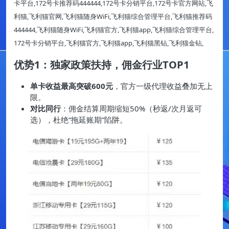
卡平台,172号卡推荐码444444,172号卡分销平台,172号卡官方网站,飞
利猫,飞利猫官网,飞利猫随身WiFi,飞利猫综合管理平台,飞利猫推荐码
444444,飞利猫随身WiFi,飞利猫官方,飞利猫app,飞利猫综合管理平台,
172号卡分销平台,飞利猫官方,飞利猫app,飞利猫黑钻,飞利猫金钻,
优势1：独家政策扶持，佣金行业TOP1
单卡收益最高突破600元
，官方一级代理收益叠加无上
限。
对比同行
：佣金结算周期缩短50%（秒返/次月返可
选），杜绝“拖延账期”陷阱。