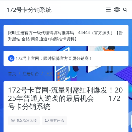
172号卡分销系统
限时注册官方一级代理请填写推荐码：44444（官方源头）【晋
升黑钻·金钻·商务通道+内部推卡资料】
172号卡官网：限时招募官方直属分销商！
172号卡官网：限时招募官方直属分销商！
172号卡官网：限时招募官方直属分销商！
首页
注册后台
正文
172号卡官网-流量刚需红利爆发！20
25年普通人逆袭的最后机会——172
号卡分销系统
9,575
次阅读
没有评论