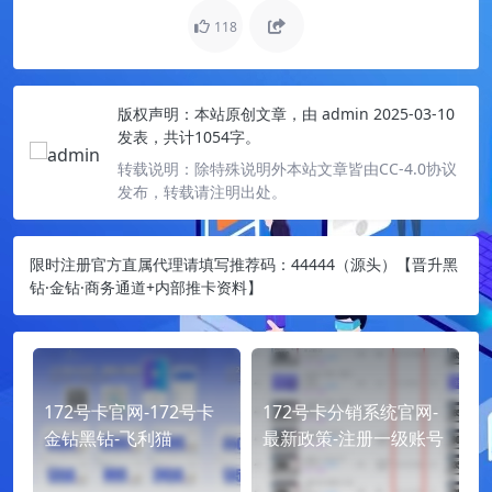
172号卡官网-172号卡
172号卡分销系统官网-
金钻黑钻-飞利猫
最新政策-注册一级账号
172号卡产品办理的常
172号卡-为何号卡行业
见问题-官网-直招一级
这么卷？其中大有商机
分销商
172号卡官网-172号卡你还不懂的专业术语
172号卡官网-172号卡怎么注册官方一级账号？为何要成为172号卡官方一级合作伙伴？
上一篇
下一篇
评论（没有评论）