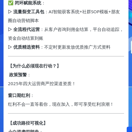
✅
闭环赋能系统
：
▷
流量裂变工具包
：AI智能获客系统+社群SOP模板+朋友
圈自动营销脚本
▷
全流程代运营
：从客户咨询到佣金结算，平台自动追踪，
资金自动结算到账
▷
优质精选资料
：不定时更新发放优质推广方式资料
【为什么必须现在行动？】
️
政策预警
：
2025年四大运营商严控渠道资质！
窗口期红利
：
红利不会一直等着你，现在加入，即可享受红利浪潮！
【成功路径可视化】
小白逆袭四部曲
：