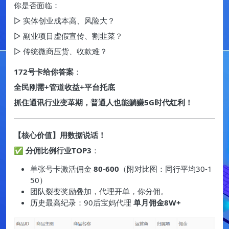
你是否面临：
▷ 实体创业成本高、风险大？
▷ 副业项目虚假宣传、割韭菜？
▷ 传统微商压货、收款难？
172号卡给你答案
：
全民刚需+管道收益+平台托底
抓住通讯行业变革期，普通人也能躺赚5G时代红利！
【核心价值】用数据说话！
✅
分佣比例行业TOP3
：
单张号卡激活佣金
80-600
（附对比图：同行平均30-1
50）
团队裂变奖励叠加，代理开单，你分佣。
历史最高纪录：90后宝妈代理
单月佣金8W+