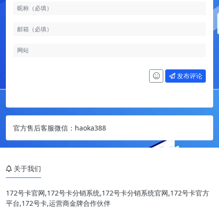
172号卡官网,172号卡分销系统,172号卡分销系统官网,172号卡官方
平台,172号卡,运营商金牌合作伙伴
版权说明
© 2021-2026 172号卡分销系统
渝ICP备2023008088号-2
渝公网安备50010602504293号
Theme by
Puock