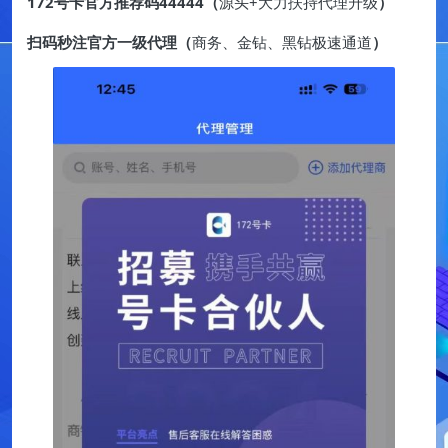
172号卡官方推荐码44444（
源头+大力扶持代理升级
）
扫码秒注官方一级代理（
商务、金钻、黑钻极速通道
）