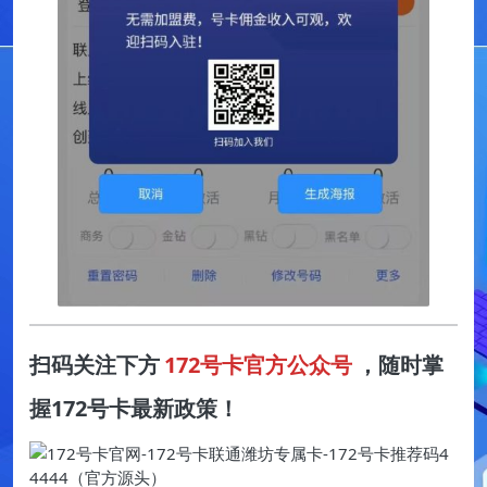
扫码关注下方
172号卡官方公众号
，随时掌
握172号卡最新政策！