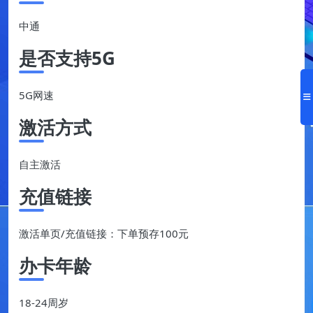
中通
是否支持5G
5G网速
激活方式
自主激活
充值链接
激活单页/充值链接：下单预存100元
办卡年龄
18-24周岁