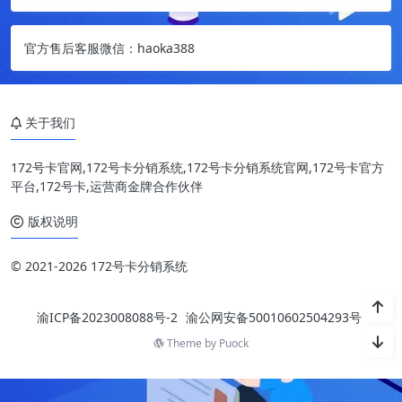
官方售后客服微信：haoka388
关于我们
172号卡官网,172号卡分销系统,172号卡分销系统官网,172号卡官方
平台,172号卡,运营商金牌合作伙伴
版权说明
© 2021-2026 172号卡分销系统
渝ICP备2023008088号-2
渝公网安备50010602504293号
Theme by
Puock