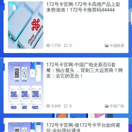
172号卡官网-172号卡高佣产品上架
来势汹汹！172号卡推荐码44444
7,739
0
中国联通
172号卡官网-中国广电全新百G套
餐：独占鳌头 ，背刺三大运营商？网
友：去它的竞合！
9,949
0
中国广电
172号卡官网-​做172号卡平台如何避
坑-金钻黑钻通道