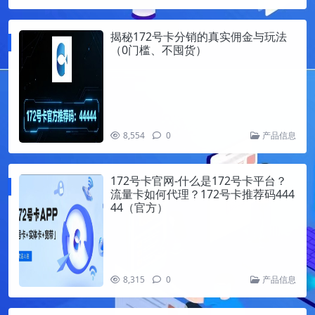
揭秘172号卡分销的真实佣金与玩法
（0门槛、不囤货）
8,554
0
产品信息
172号卡官网-什么是172号卡平台？
流量卡如何代理？172号卡推荐码444
44（官方）
8,315
0
产品信息