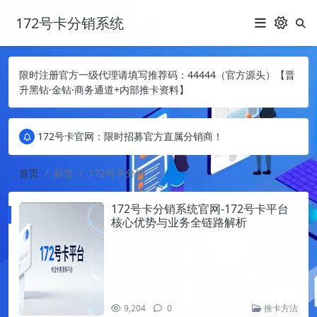
172号卡分销系统
限时注册官方一级代理请填写推荐码：44444（官方源头）【晋
升黑钻·金钻·商务通道+内部推卡资料】
172号卡官网：限时招募官方直属分销商！
172号卡官网：限时招募官方直属分销商！
172号卡官网：限时招募官方直属分销商！
首页
标签
172号卡分销
172号卡分销系统官网-172号卡平台
核心优势与业务全链路解析
9,204
0
推卡方法