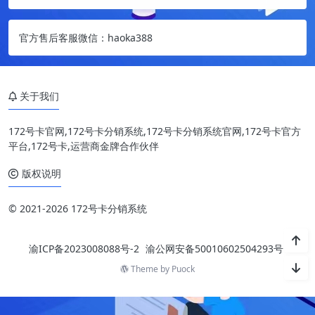
官方售后客服微信：haoka388
关于我们
172号卡官网,172号卡分销系统,172号卡分销系统官网,172号卡官方
平台,172号卡,运营商金牌合作伙伴
版权说明
© 2021-2026 172号卡分销系统
渝ICP备2023008088号-2
渝公网安备50010602504293号
Theme by
Puock