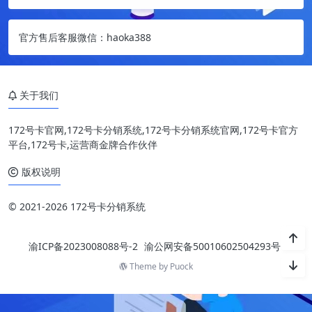
官方售后客服微信：haoka388
关于我们
172号卡官网,172号卡分销系统,172号卡分销系统官网,172号卡官方
平台,172号卡,运营商金牌合作伙伴
版权说明
© 2021-2026 172号卡分销系统
渝ICP备2023008088号-2
渝公网安备50010602504293号
Theme by
Puock