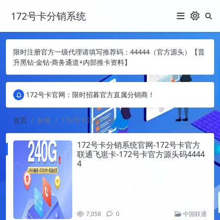
172号卡分销系统
限时注册官方一级代理请填写推荐码：44444（官方源头）【晋
升黑钻·金钻·商务通道+内部推卡资料】
172号卡官网：限时招募官方直属分销商！
172号卡官网：限时招募官方直属分销商！
172号卡官网：限时招募官方直属分销商！
首页
标签
172号卡注册一级
172号卡分销系统官网-172号卡官方
联通飞崽卡-172号卡官方源头码4444
4
7,058
0
中国联通