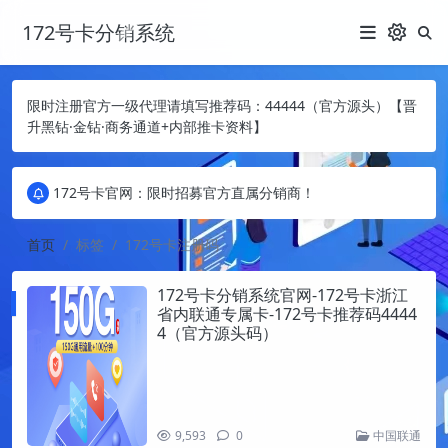
172号卡分销系统
限时注册官方一级代理请填写推荐码：44444（官方源头）【晋
升黑钻·金钻·商务通道+内部推卡资料】
172号卡官网：限时招募官方直属分销商！
172号卡官网：限时招募官方直属分销商！
172号卡官网：限时招募官方直属分销商！
首页
标签
172号卡注册码
172号卡分销系统官网-172号卡浙江
省内联通专属卡-172号卡推荐码4444
4（官方源头码）
9,593
0
中国联通