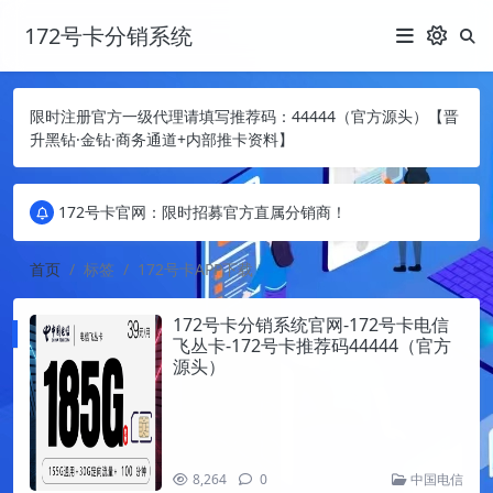
172号卡分销系统
限时注册官方一级代理请填写推荐码：44444（官方源头）【晋
升黑钻·金钻·商务通道+内部推卡资料】
172号卡官网：限时招募官方直属分销商！
172号卡官网：限时招募官方直属分销商！
172号卡官网：限时招募官方直属分销商！
首页
标签
172号卡APP下载
172号卡分销系统官网-172号卡电信
飞丛卡-172号卡推荐码44444（官方
源头）
8,264
0
中国电信