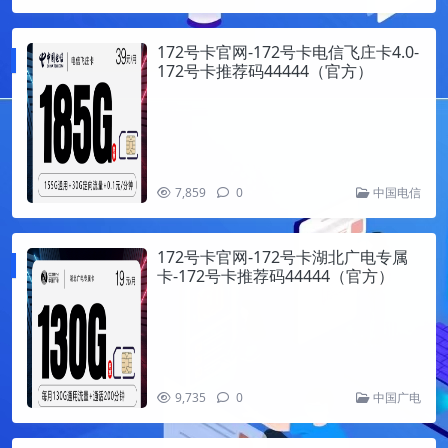
172号卡官网-172号卡电信飞庄卡4.0-
172号卡推荐码44444（官方）
7,859
0
中国电信
172号卡官网-172号卡湖北广电专属
卡-172号卡推荐码44444（官方）
9,735
0
中国广电