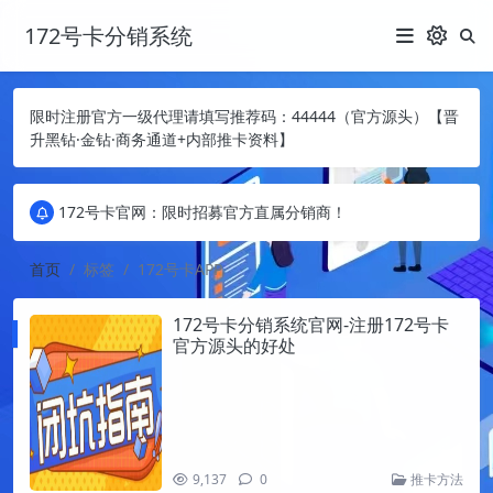
172号卡分销系统
限时注册官方一级代理请填写推荐码：44444（官方源头）【晋
升黑钻·金钻·商务通道+内部推卡资料】
172号卡官网：限时招募官方直属分销商！
172号卡官网：限时招募官方直属分销商！
172号卡官网：限时招募官方直属分销商！
首页
标签
172号卡APP
172号卡分销系统官网-注册172号卡
官方源头的好处
9,137
0
推卡方法