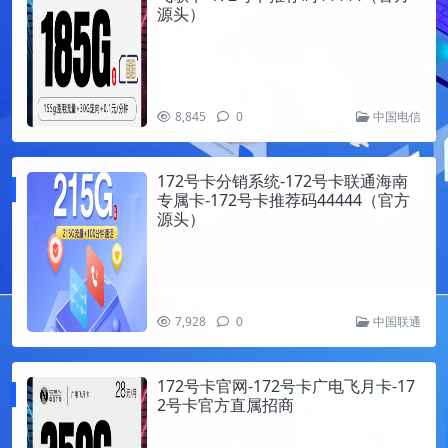
源头）
8,845
0
中国电信
172号卡分销系统-172号卡联通海南
专属卡-172号卡推荐码44444（官方
源头）
7,928
0
中国联通
172号卡官网-172号卡广电飞月卡-17
2号卡官方直属招商