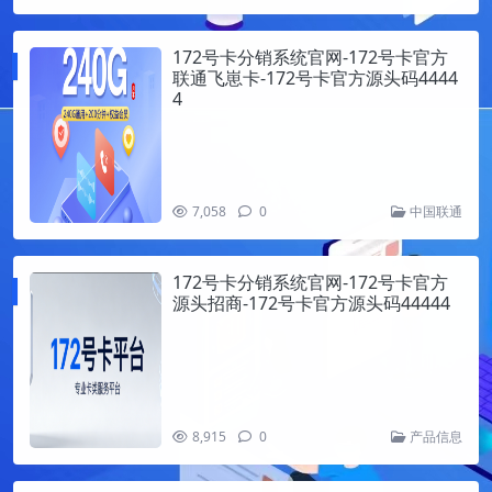
172号卡分销系统官网-172号卡官方
联通飞崽卡-172号卡官方源头码4444
4
7,058
0
中国联通
172号卡分销系统官网-172号卡官方
源头招商-172号卡官方源头码44444
8,915
0
产品信息