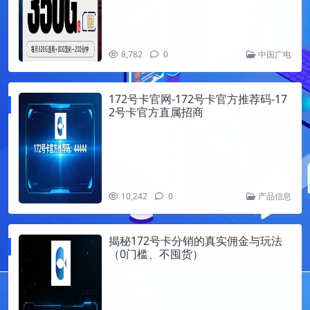
8,782
0
中国广电
172号卡官网-172号卡官方推荐码-17
2号卡官方直属招商
10,242
0
产品信息
揭秘172号卡分销的真实佣金与玩法
（0门槛、不囤货）