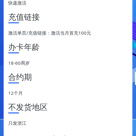
快递激活
充值链接
激活单页/充值链接：激活当月首充100元
办卡年龄
18-60周岁
合约期
12个月
不发货地区
只发浙江