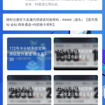
发布，转载请注明出处。
限时注册官方直属代理请填写推荐码：44444（源头）【晋升黑
钻·金钻·商务通道+内部推卡资料】
172号卡分销系统官网-
172号卡分销系统官网
黑钻晋升通道-佣金高5-
——浙江电信沧乐卡
20
172号卡分销系统官网
172号卡分销系统官网
——宁夏电信沧宁卡
——黑龙江电信沧黑卡