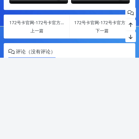
172号卡官网-172号卡官方安徽移动省内专享卡-172号卡推荐码44444（官方）
172号卡官网-172号卡官方云南联通省内卡-172号卡推荐码44444（官方）
上一篇
下一篇
评论（没有评论）
发布评论