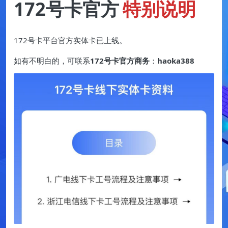
172号卡官方
特别说明
172号卡平台官方实体卡已上线。
如有不明白的，可联系
172号卡官方商务
：
haoka388