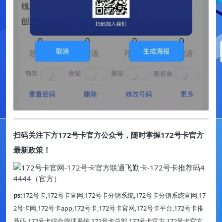
扫码关注下方172号卡官方公众号，随时掌握172号卡官方
最新政策！
ps:
172号卡,172号卡官网,172号卡分销系统,172号卡分销系统官网,17
2号卡网,172号卡app,172号卡,172号卡官网,172号卡平台,172号卡推
荐码,172号卡综合管理系统,172号卡总部,172号卡官方,172号卡官方