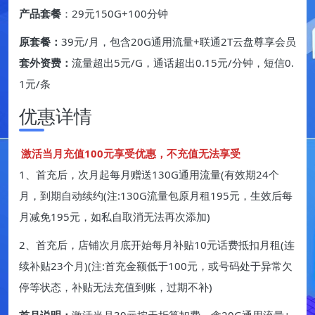
产品套餐
：29元150G+100分钟
原套餐：
39元/月，包含20G通用流量+联通2T云盘尊享会员
套外资费：
流量超出5元/G，通话超出0.15元/分钟，短信0.
1元/条
优惠详情
激活当月充值100元享受优惠，不充值无法享受
1、首充后，次月起每月赠送130G通用流量(有效期24个
月，到期自动续约(注:130G流量包原月租195元，生效后每
月减免195元，如私自取消无法再次添加)
2、首充后，店铺次月底开始每月补贴10元话费抵扣月租(连
续补贴23个月)(注:首充金额低于100元，或号码处于异常欠
停等状态，补贴无法充值到账，过期不补)
首月说明：
激活当月39元按天折算扣费，含20G通用流量+