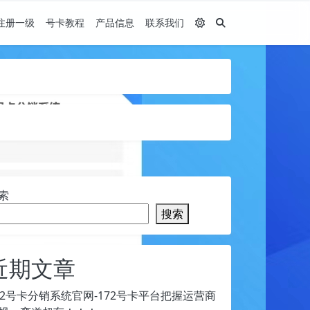
注册一级
号卡教程
产品信息
联系我们
索
搜索
近期文章
72号卡分销系统官网-172号卡平台把握运营商