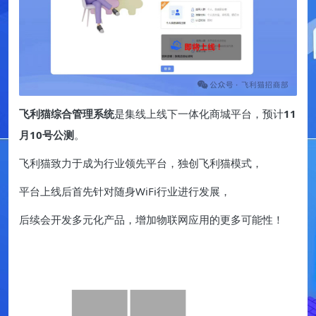
飞利猫综合管理系统
是集线上线下一体化商城平台，预计
11
月10号公测
。
飞利猫致力于成为行业领先平台，独创飞利猫模式，
平台上线后首先针对随身WiFi行业进行发展，
后续会开发多元化产品，增加物联网应用的更多可能性！