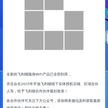
全新的飞利猫随身WiFi产品已全部到库，
并且会在2025年开放飞利猫线下实体授权店铺、区域合伙
人等，给予飞利猫合作伙伴最好政策！
各合作伙伴可关注下方公众号，添加商务微信及时获取最新
政策资讯！期待与您共事！
正文完