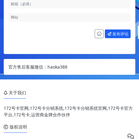
© 2021-2026 172号卡分销系统
渝ICP备2023008088号-2
渝公网安备50010602504293号
Theme by
Puock