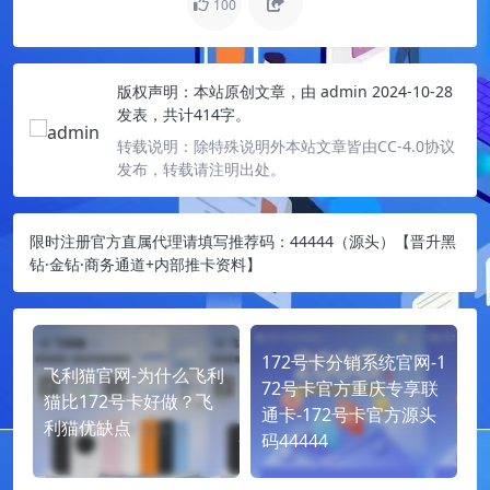
100
版权声明：
本站原创文章，由
admin
2024-10-28
发表，共计414字。
转载说明：
除特殊说明外本站文章皆由CC-4.0协议
发布，转载请注明出处。
限时注册官方直属代理请填写推荐码：44444（源头）【晋升黑
钻·金钻·商务通道+内部推卡资料】
172号卡分销系统官网-1
飞利猫官网-为什么飞利
72号卡官方重庆专享联
猫比172号卡好做？飞
通卡-172号卡官方源头
利猫优缺点
码44444