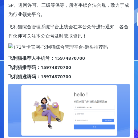
SP、进网许可、三级等保等，所有手续合法合规，致力于成
为行业领先平台。
飞利猫综合管理系统平台上线会在本公众号进行通知，各合
作伙伴可关注本公众号及时获取资讯！
飞利猫推荐人手机号：15974870700
飞利猫推荐码：15974870700
飞利猫邀请码：15974870700