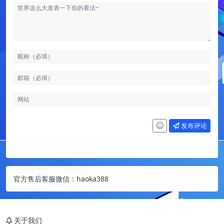
发布评论
官方售后客服微信：haoka388
关于我们