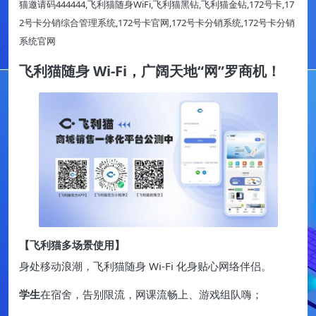
猫邀请码444444,飞利猫随身WiFi,飞利猫黑钻,飞利猫金钻,172号卡,17
2号卡分销综合管理系统,172号卡官网,172号卡分销系统,172号卡分销
系统官网
飞利猫随身 Wi-Fi，广阔天地“网”罗商机！
【飞利猫多场景使用】
身处移动浪潮，飞利猫随身 Wi-Fi 化身贴心网络伴侣。
学生
在宿舍，告别限流，网课流畅上、游戏组队嗨；