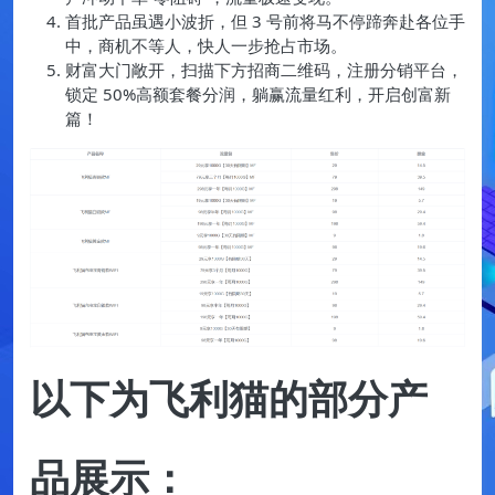
首批产品虽遇小波折，但 3 号前将马不停蹄奔赴各位手
中，商机不等人，快人一步抢占市场。
财富大门敞开，扫描下方招商二维码，注册分销平台，
锁定 50%高额套餐分润，躺赢流量红利，开启创富新
篇！
以下为飞利猫的部分产
品展示：