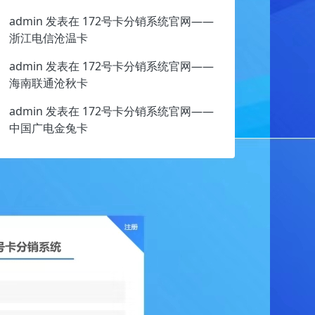
admin
发表在
172号卡分销系统官网——
浙江电信沧温卡
admin
发表在
172号卡分销系统官网——
海南联通沧秋卡
admin
发表在
172号卡分销系统官网——
中国广电金兔卡