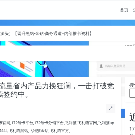
首页
方源头）【晋升黑钻·金钻·商务通道+内部推卡资料】
大流量省内产品力挽狂澜，一击打破竞
搜
续签约中。
号卡官网,172号卡平台,172号卡分销平台,飞利猫,飞利猫官网,飞利猫ap
1
4444,飞利猫黑钻,飞利猫金钻,飞利猫官方,