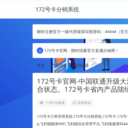
172号卡分销系统
限时注册官方一级代理请填写推荐码：44444（官
172号卡官网：限时招募官方直属分销商！
172号卡官网：限时招募官方直属分销商！
172号卡官网：限时招募官方直属分销商！
首页
产品信息
中国联通
正文
172号卡官网-中国联通升级
合状态。172号卡省内产品陆
7,767
次阅读
没有评论
172号卡订单管理系统,172号卡分销系统,172号卡,172
p,飞利猫随身WiFi,飞利猫综合管理平台,飞利猫邀请码44