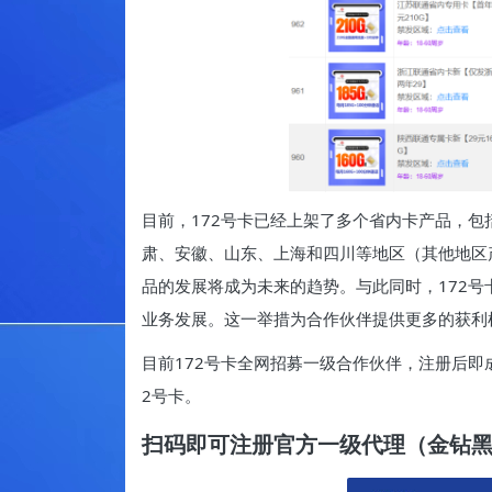
目前，172号卡已经上架了多个省内卡产品，
肃、安徽、山东、上海和四川等地区（其他地区
品的发展将成为未来的趋势。与此同时，172
业务发展。这一举措为合作伙伴提供更多的获利
目前172号卡全网招募一级合作伙伴，注册后即
2号卡。
扫码即可注册官方一级代理（金钻