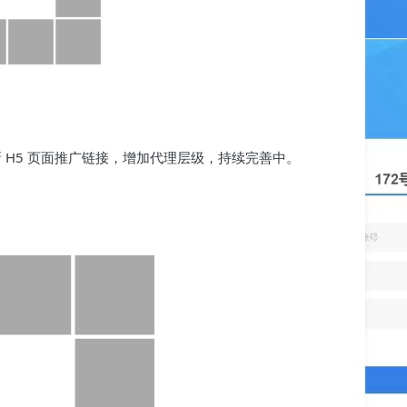
正文完
172号卡商务微信
172号卡平台
172号卡订单管理系统
飞利猫
2024-12-08