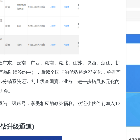
包括广东、云南、广西、湖南、湖北、江苏、陕西、浙江、甘
产品陆续签约中），后续全国卡的优势将逐渐弱化，单省产
号卡分销系统还计划上线全国宽带业务，进一步拓展多元化的
机会。
成为一级账号，享受相应的政策福利。欢迎小伙伴们加入17
黑钻升级通道）