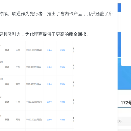
持续。联通作为先行者，推出了省内卡产品，几乎涵盖了所
更具吸引力，为代理商提供了更高的酬金回报。