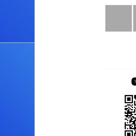
版权声明：
本站原创文章，由
admin
转载说明：
除特殊说明外本站文章皆由C
限时注册官方直属代理请填写推荐码：44444（源
172号卡官网-172
卡分销系统新上架
172号卡分销系统官
通豹子号、小靓号
网-联通-小灵卡
私人定制靓号，尊
数字魅力！