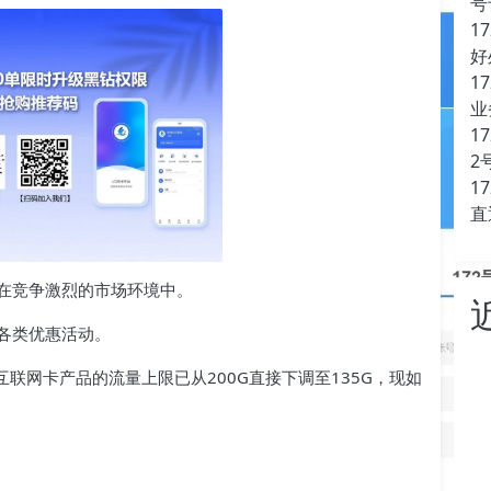
号
1
好
1
业
1
2
1
直
在竞争激烈的市场环境中。
各类优惠活动。
互联网卡产品的流量上限已从200G直接下调至135G，现如