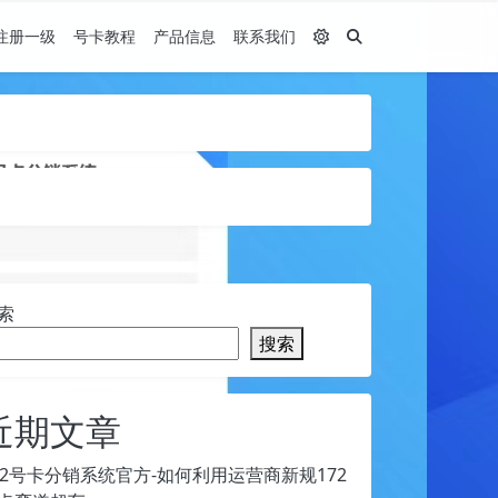
注册一级
号卡教程
产品信息
联系我们
索
搜索
近期文章
72号卡分销系统官方-如何利用运营商新规172