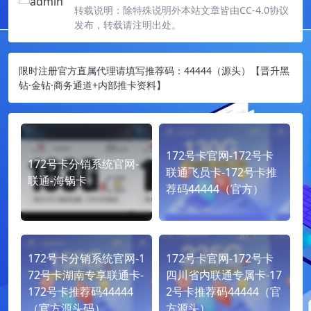
转载说明：
除特殊说明外本站文章皆由CC-4.0协议
发布，转载请注明出处。
限时注册官方直属代理请填写推荐码：44444（源头）【晋升黑
钻·金钻·商务通道+内部推卡资料】
172号卡官网-172号卡
172号卡分销系统官网-
联通飞员卡-172号卡推
联通-海锅卡
荐码44444（官方）
172号卡分销系统官网-1
172号卡官网-172号卡
72号卡湖南专享联通卡-
四川省内联通专属卡-17
172号卡推荐码44444
2号卡推荐码44444（官
（官方源头码）
方源头）