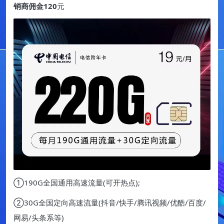
销商佣金120
元
①190G全国通用高速流量(可开热点);
②30G全国定向高速流量(抖音/快手/腾讯视频/优酷/百度/
网易/头条系等)