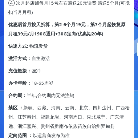
④ 次月起店铺每月15号左右赠送20元话费,赠送5个月(可抵
扣当月月租)
优惠后首月按天折算，第2-6个月19元，第7个月起恢复原
月租39元/月190G通用+30G定向(优惠期20年)
快递方式:
物流发货
激活方式：
自主激活
充值链接：
强冲
办卡年龄：
18-65周岁
合约期：
半年,合约期内无法注销
禁区 ：
新疆、西藏、海南、云南、北京、四川达州、广西梧
州、江苏泰州、福建龙岩、河南周口、湖北咸宁、广东清
远、浙江嘉兴、贵州省黔南布依族苗族自治州罗甸县
定向范围 ：
以运营商发布为准